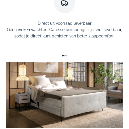
Direct uit voorraad leverbaar
Geen weken wachten: Caresse boxsprings zijn snel leverbaar,
zodat je direct kunt genieten van beter slaapcomfort.
Naar artikel 1
Naar artikel 2
Naar artikel 3